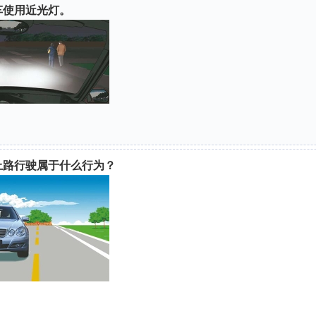
车使用近光灯。
车上路行驶属于什么行为？