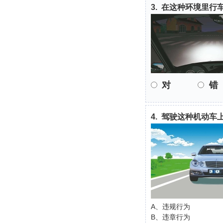
3. 在这种环境里行
对
错
4. 驾驶这种机动
A、违规行为
B、违章行为