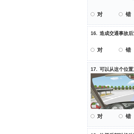
对
错
16. 造成交通事
对
错
17. 可以从这个
对
错