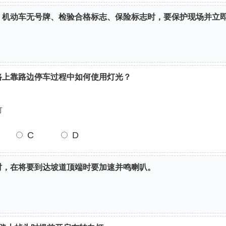
中，机动车无号牌、检验合格标志、保险标志时，要保护现场并立
道路上靠路边停车过程中如何使用灯光？
灯
C
D
坡时，在将要到达坡道顶端时要加速并鸣喇叭。