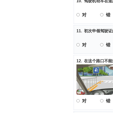
10. 驾驶机动车
对
错
11. 初次申领驾
对
错
12. 在这个路口不
对
错