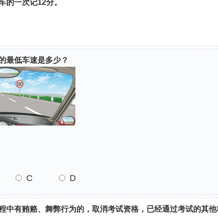
动车的一次记12分。
驶的最低车速是多少？
C
D
试过程中有贿赂、舞弊行为的，取消考试资格，已经通过考试的其