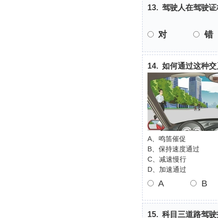
13. 驾驶人在驾
对
错
14. 如何通过这种
A、鸣笛催促
B、保持速度通过
C、减速慢行
D、加速通过
A
B
15. 科目三道路驾