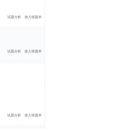
试题分析
放入错题本
试题分析
放入错题本
试题分析
放入错题本