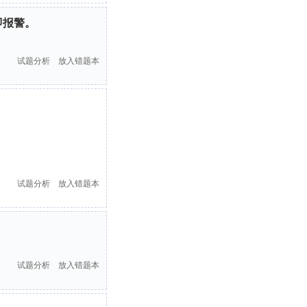
即报警。
试题分析
放入错题本
试题分析
放入错题本
试题分析
放入错题本